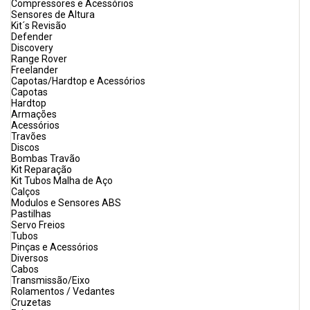
Compressores e Acessórios
Sensores de Altura
Kit´s Revisão
Defender
Discovery
Range Rover
Freelander
Capotas/Hardtop e Acessórios
Capotas
Hardtop
Armações
Acessórios
Travões
Discos
Bombas Travão
Kit Reparação
Kit Tubos Malha de Aço
Calços
Modulos e Sensores ABS
Pastilhas
Servo Freios
Tubos
Pinças e Acessórios
Diversos
Cabos
Transmissão/Eixo
Rolamentos / Vedantes
Cruzetas