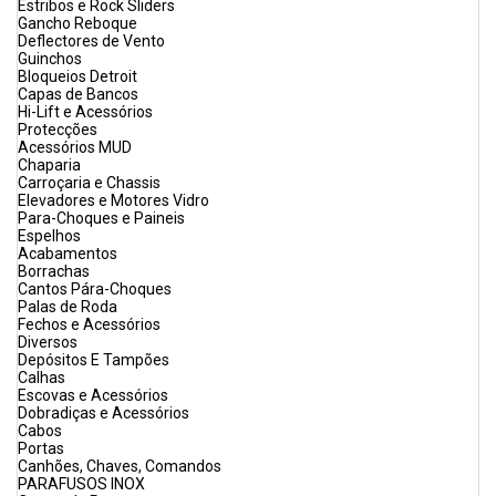
Estribos e Rock Sliders
Gancho Reboque
Deflectores de Vento
Guinchos
Bloqueios Detroit
Capas de Bancos
Hi-Lift e Acessórios
Protecções
Acessórios MUD
Chaparia
Carroçaria e Chassis
Elevadores e Motores Vidro
Para-Choques e Paineis
Espelhos
Acabamentos
Borrachas
Cantos Pára-Choques
Palas de Roda
Fechos e Acessórios
Diversos
Depósitos E Tampões
Calhas
Escovas e Acessórios
Dobradiças e Acessórios
Cabos
Portas
Canhões, Chaves, Comandos
PARAFUSOS INOX