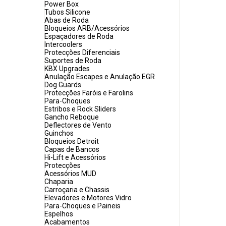
Power Box
Tubos Silicone
Abas de Roda
Bloqueios ARB/Acessórios
Espaçadores de Roda
Intercoolers
Protecções Diferenciais
Suportes de Roda
KBX Upgrades
Anulação Escapes e Anulação EGR
Dog Guards
Protecções Faróis e Farolins
Para-Choques
Estribos e Rock Sliders
Gancho Reboque
Deflectores de Vento
Guinchos
Bloqueios Detroit
Capas de Bancos
Hi-Lift e Acessórios
Protecções
Acessórios MUD
Chaparia
Carroçaria e Chassis
Elevadores e Motores Vidro
Para-Choques e Paineis
Espelhos
Acabamentos