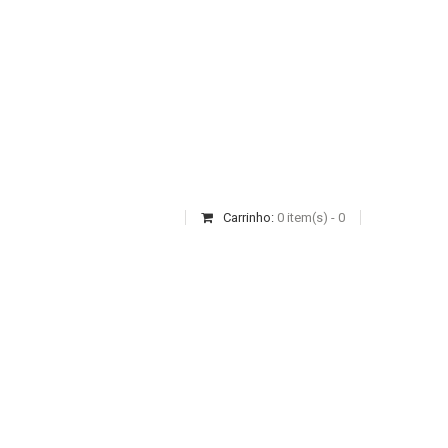
Carrinho:
0
item(s)
-
0