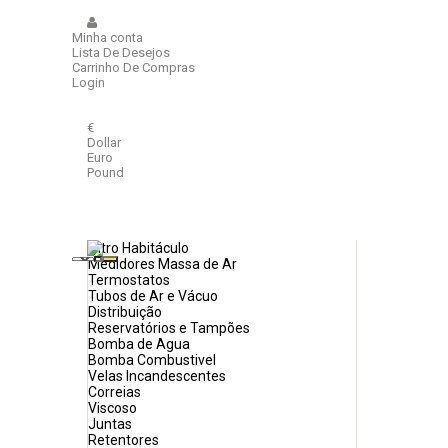
Home
|
Novos produtos
Minha conta
Lista De Desejos
Carrinho De Compras
Login
NOVOS
CATEGORIAS
€
Dollar
Euro
PRODUTOS EM PROMOÇÃO
Pound
Não há
Motor
Filtros de Ar
Filtros de Óleo
Filtros de Combustível
Filtro Habitáculo
Medidores Massa de Ar
Termostatos
Tubos de Ar e Vácuo
Distribuição
Reservatórios e Tampões
Bomba de Agua
Bomba Combustivel
Velas Incandescentes
Correias
Viscoso
Juntas
Retentores