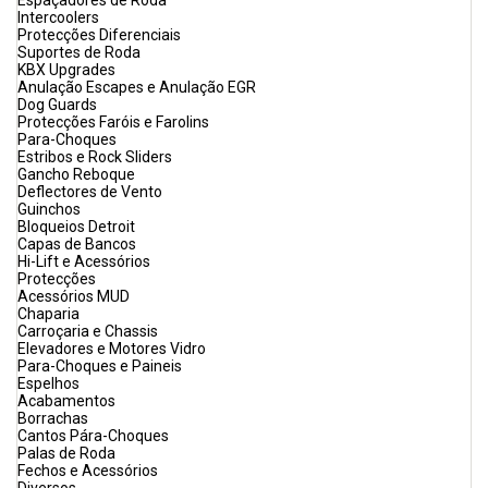
Espaçadores de Roda
Intercoolers
Protecções Diferenciais
Suportes de Roda
KBX Upgrades
Anulação Escapes e Anulação EGR
Dog Guards
Protecções Faróis e Farolins
Para-Choques
Estribos e Rock Sliders
Gancho Reboque
Deflectores de Vento
Guinchos
Bloqueios Detroit
Capas de Bancos
Hi-Lift e Acessórios
Protecções
Acessórios MUD
Chaparia
Carroçaria e Chassis
Elevadores e Motores Vidro
Para-Choques e Paineis
Espelhos
Acabamentos
Borrachas
Cantos Pára-Choques
Palas de Roda
Fechos e Acessórios