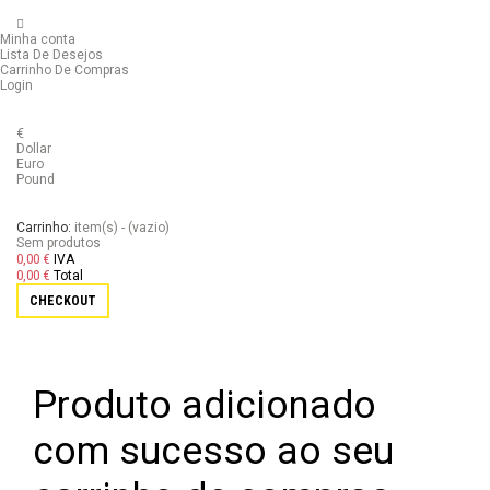
Minha conta
Lista De Desejos
Carrinho De Compras
Login
€
Dollar
Euro
Pound
Carrinho:
item(s)
-
(vazio)
Sem produtos
0,00 €
IVA
0,00 €
Total
CHECKOUT
Produto adicionado
com sucesso ao seu