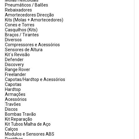
Molas Helicoidais
Pneumáticos / Balões
Rebaixadores
Amortecedores Direcção
Kits (Molas + Amortecedores)
Cones e Torres
Casquilhos (Kits)
Braços / Tirantes
Diversos
Compressores e Acessórios
Sensores de Altura
Kit´s Revisão
Defender
Discovery
Range Rover
Freelander
Capotas/Hardtop e Acessórios
Capotas
Hardtop
Armações
Acessórios
Travões
Discos
Bombas Travão
Kit Reparação
Kit Tubos Malha de Aço
Calços
Modulos e Sensores ABS