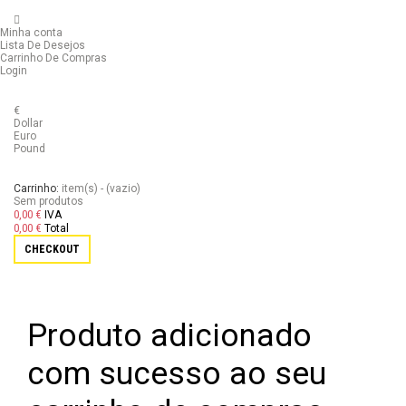
Minha conta
Lista De Desejos
Carrinho De Compras
Login
€
Dollar
Euro
Pound
Carrinho:
item(s)
-
(vazio)
Sem produtos
0,00 €
IVA
0,00 €
Total
CHECKOUT
Produto adicionado
com sucesso ao seu