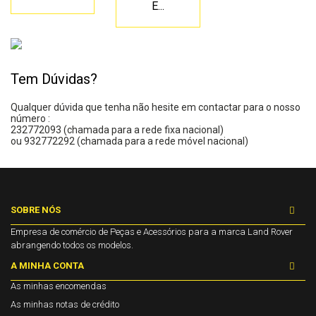
E...
Tem Dúvidas?
Qualquer dúvida que tenha não hesite em contactar para o nosso
número :
232772093 (chamada para a rede fixa nacional)
ou 932772292 (chamada para a rede móvel nacional)
SOBRE NÓS
Empresa de comércio de Peças e Acessórios para a marca Land Rover
abrangendo todos os modelos.
A MINHA CONTA
As minhas encomendas
As minhas notas de crédito