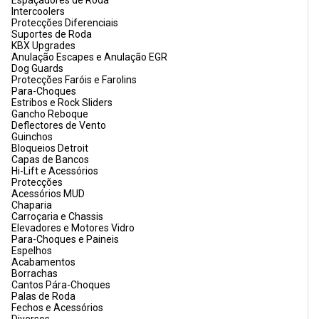
Espaçadores de Roda
Intercoolers
Protecções Diferenciais
Suportes de Roda
KBX Upgrades
Anulação Escapes e Anulação EGR
Dog Guards
Protecções Faróis e Farolins
Para-Choques
Estribos e Rock Sliders
Gancho Reboque
Deflectores de Vento
Guinchos
Bloqueios Detroit
Capas de Bancos
Hi-Lift e Acessórios
Protecções
Acessórios MUD
Chaparia
Carroçaria e Chassis
Elevadores e Motores Vidro
Para-Choques e Paineis
Espelhos
Acabamentos
Borrachas
Cantos Pára-Choques
Palas de Roda
Fechos e Acessórios