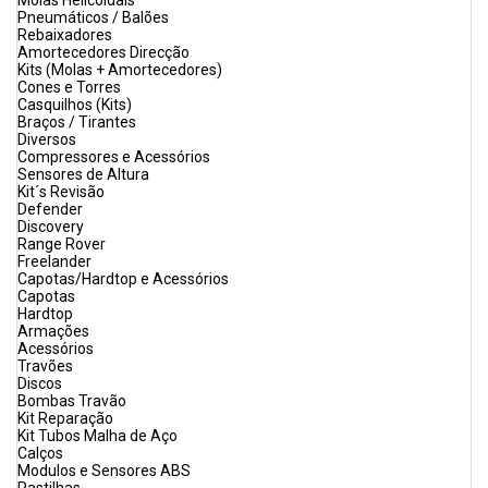
Molas Helicoidais
Pneumáticos / Balões
Rebaixadores
Amortecedores Direcção
Kits (Molas + Amortecedores)
Cones e Torres
Casquilhos (Kits)
Braços / Tirantes
Diversos
Compressores e Acessórios
Sensores de Altura
Kit´s Revisão
Defender
Discovery
Range Rover
Freelander
Capotas/Hardtop e Acessórios
Capotas
Hardtop
Armações
Acessórios
Travões
Discos
Bombas Travão
Kit Reparação
Kit Tubos Malha de Aço
Calços
Modulos e Sensores ABS