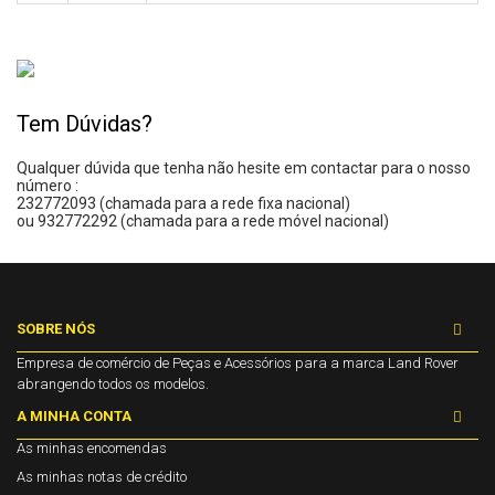
Tem Dúvidas?
Qualquer dúvida que tenha não hesite em contactar para o nosso
número :
232772093 (chamada para a rede fixa nacional)
ou 932772292 (chamada para a rede móvel nacional)
SOBRE NÓS
Empresa de comércio de Peças e Acessórios para a marca Land Rover
abrangendo todos os modelos.
A MINHA CONTA
As minhas encomendas
As minhas notas de crédito