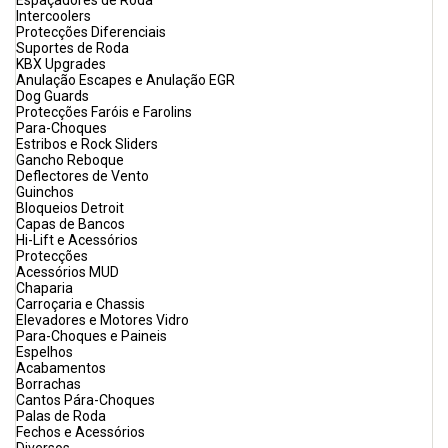
Espaçadores de Roda
Intercoolers
Protecções Diferenciais
Suportes de Roda
KBX Upgrades
Anulação Escapes e Anulação EGR
Dog Guards
Protecções Faróis e Farolins
Para-Choques
Estribos e Rock Sliders
Gancho Reboque
Deflectores de Vento
Guinchos
Bloqueios Detroit
Capas de Bancos
Hi-Lift e Acessórios
Protecções
Acessórios MUD
Chaparia
Carroçaria e Chassis
Elevadores e Motores Vidro
Para-Choques e Paineis
Espelhos
Acabamentos
Borrachas
Cantos Pára-Choques
Palas de Roda
Fechos e Acessórios