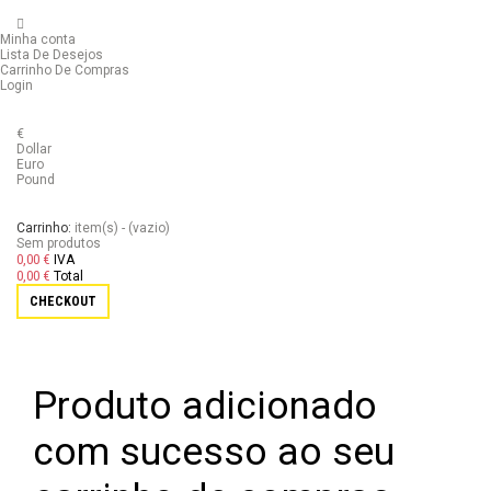
Minha conta
Lista De Desejos
Carrinho De Compras
Login
€
Dollar
Euro
Pound
Carrinho:
item(s)
-
(vazio)
Sem produtos
0,00 €
IVA
0,00 €
Total
CHECKOUT
Produto adicionado
com sucesso ao seu