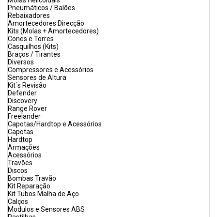
Molas Helicoidais
Pneumáticos / Balões
Rebaixadores
Amortecedores Direcção
Kits (Molas + Amortecedores)
Cones e Torres
Casquilhos (Kits)
Braços / Tirantes
Diversos
Compressores e Acessórios
Sensores de Altura
Kit´s Revisão
Defender
Discovery
Range Rover
Freelander
Capotas/Hardtop e Acessórios
Capotas
Hardtop
Armações
Acessórios
Travões
Discos
Bombas Travão
Kit Reparação
Kit Tubos Malha de Aço
Calços
Modulos e Sensores ABS