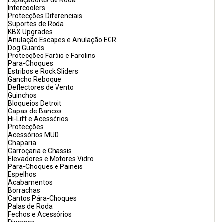
Espaçadores de Roda
Intercoolers
Protecções Diferenciais
Suportes de Roda
KBX Upgrades
Anulação Escapes e Anulação EGR
Dog Guards
Protecções Faróis e Farolins
Para-Choques
Estribos e Rock Sliders
Gancho Reboque
Deflectores de Vento
Guinchos
Bloqueios Detroit
Capas de Bancos
Hi-Lift e Acessórios
Protecções
Acessórios MUD
Chaparia
Carroçaria e Chassis
Elevadores e Motores Vidro
Para-Choques e Paineis
Espelhos
Acabamentos
Borrachas
Cantos Pára-Choques
Palas de Roda
Fechos e Acessórios