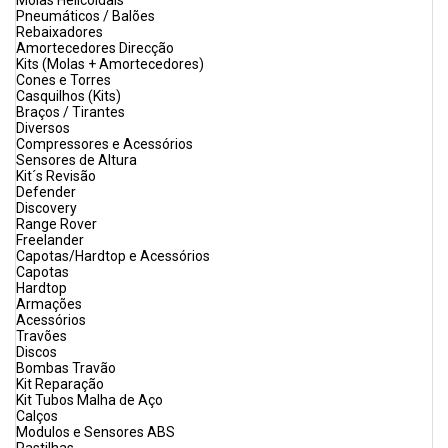
Molas Helicoidais
Pneumáticos / Balões
Rebaixadores
Amortecedores Direcção
Kits (Molas + Amortecedores)
Cones e Torres
Casquilhos (Kits)
Braços / Tirantes
Diversos
Compressores e Acessórios
Sensores de Altura
Kit´s Revisão
Defender
Discovery
Range Rover
Freelander
Capotas/Hardtop e Acessórios
Capotas
Hardtop
Armações
Acessórios
Travões
Discos
Bombas Travão
Kit Reparação
Kit Tubos Malha de Aço
Calços
Modulos e Sensores ABS