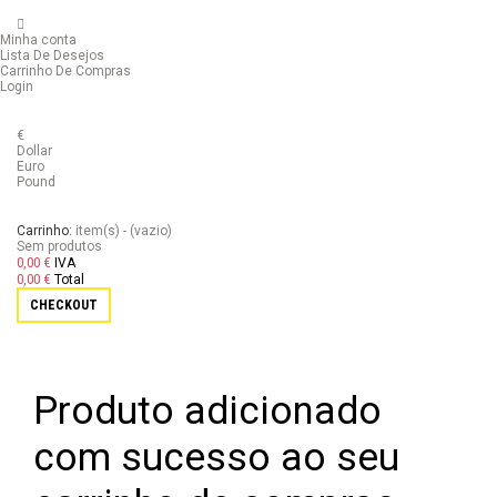
Minha conta
Lista De Desejos
Carrinho De Compras
Login
€
Dollar
Euro
Pound
Carrinho:
item(s)
-
(vazio)
Sem produtos
0,00 €
IVA
0,00 €
Total
CHECKOUT
Produto adicionado
com sucesso ao seu