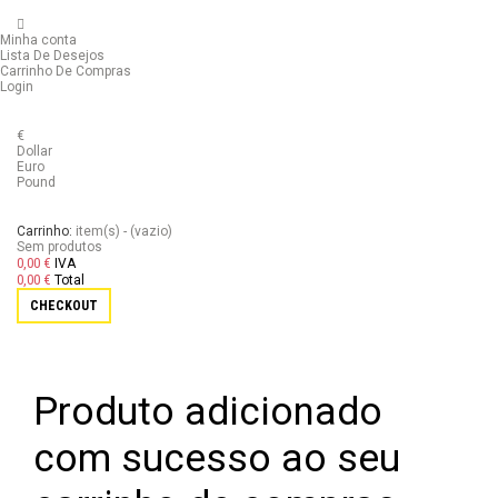
Minha conta
Lista De Desejos
Carrinho De Compras
Login
€
Dollar
Euro
Pound
Carrinho:
item(s)
-
(vazio)
Sem produtos
0,00 €
IVA
0,00 €
Total
CHECKOUT
Produto adicionado
com sucesso ao seu