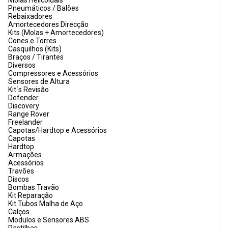
Molas Helicoidais
Pneumáticos / Balões
Rebaixadores
Amortecedores Direcção
Kits (Molas + Amortecedores)
Cones e Torres
Casquilhos (Kits)
Braços / Tirantes
Diversos
Compressores e Acessórios
Sensores de Altura
Kit´s Revisão
Defender
Discovery
Range Rover
Freelander
Capotas/Hardtop e Acessórios
Capotas
Hardtop
Armações
Acessórios
Travões
Discos
Bombas Travão
Kit Reparação
Kit Tubos Malha de Aço
Calços
Modulos e Sensores ABS