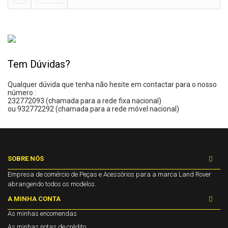
Tem Dúvidas?
Qualquer dúvida que tenha não hesite em contactar para o nosso
número :
232772093 (chamada para a rede fixa nacional)
ou 932772292 (chamada para a rede móvel nacional)
SOBRE NÓS
Empresa de comércio de Peças e Acessórios para a marca Land Rover
abrangendo todos os modelos.
A MINHA CONTA
As minhas encomendas
As minhas notas de crédito