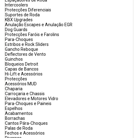
Espaçadores de Roda
Intercoolers
Protecções Diferenciais
Suportes de Roda
KBX Upgrades
Anulação Escapes e Anulação EGR
Dog Guards
Protecções Faróis e Farolins
Para-Choques
Estribos e Rock Sliders
Gancho Reboque
Deflectores de Vento
Guinchos
Bloqueios Detroit
Capas de Bancos
Hi-Lift e Acessórios
Protecções
Acessórios MUD
Chaparia
Carroçaria e Chassis
Elevadores e Motores Vidro
Para-Choques e Paineis
Espelhos
Acabamentos
Borrachas
Cantos Pára-Choques
Palas de Roda
Fechos e Acessórios