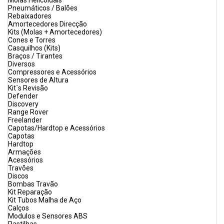
Molas Helicoidais
Pneumáticos / Balões
Rebaixadores
Amortecedores Direcção
Kits (Molas + Amortecedores)
Cones e Torres
Casquilhos (Kits)
Braços / Tirantes
Diversos
Compressores e Acessórios
Sensores de Altura
Kit´s Revisão
Defender
Discovery
Range Rover
Freelander
Capotas/Hardtop e Acessórios
Capotas
Hardtop
Armações
Acessórios
Travões
Discos
Bombas Travão
Kit Reparação
Kit Tubos Malha de Aço
Calços
Modulos e Sensores ABS