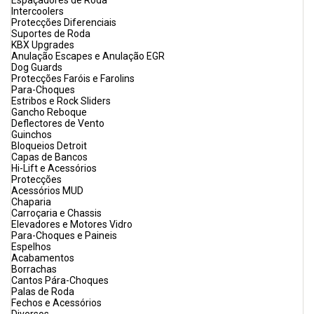
Espaçadores de Roda
Intercoolers
Protecções Diferenciais
Suportes de Roda
KBX Upgrades
Anulação Escapes e Anulação EGR
Dog Guards
Protecções Faróis e Farolins
Para-Choques
Estribos e Rock Sliders
Gancho Reboque
Deflectores de Vento
Guinchos
Bloqueios Detroit
Capas de Bancos
Hi-Lift e Acessórios
Protecções
Acessórios MUD
Chaparia
Carroçaria e Chassis
Elevadores e Motores Vidro
Para-Choques e Paineis
Espelhos
Acabamentos
Borrachas
Cantos Pára-Choques
Palas de Roda
Fechos e Acessórios