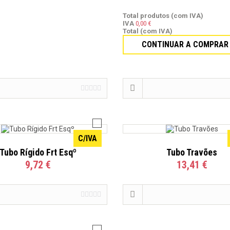
Total produtos (com IVA)
IVA
0,00 €
C/IVA
Total (com IVA)
CONTINUAR A COMPRAR
Tubo Travões
Tubo Travões
15,38 €
9,53 €
C/IVA
Tubo Rígido Frt Esqº
Tubo Travões
9,72 €
13,41 €