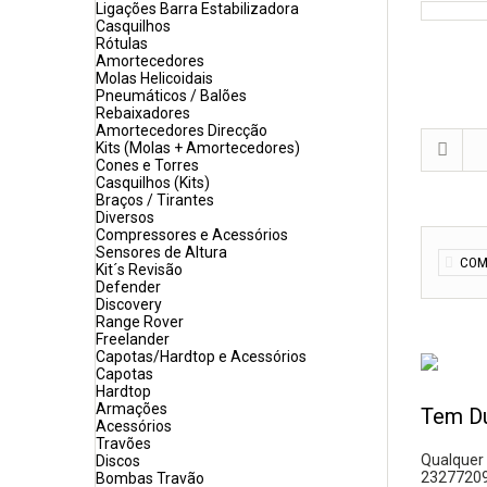
Ligações Barra Estabilizadora
Casquilhos
Rótulas
Amortecedores
Molas Helicoidais
Pneumáticos / Balões
Rebaixadores
Amortecedores Direcção
Kits (Molas + Amortecedores)
Cones e Torres
Casquilhos (Kits)
Braços / Tirantes
Diversos
Compressores e Acessórios
Sensores de Altura
COM
Kit´s Revisão
Defender
Discovery
Range Rover
Freelander
Capotas/Hardtop e Acessórios
Capotas
Hardtop
Armações
Tem D
Acessórios
Travões
Qualquer 
Discos
232772093
Bombas Travão