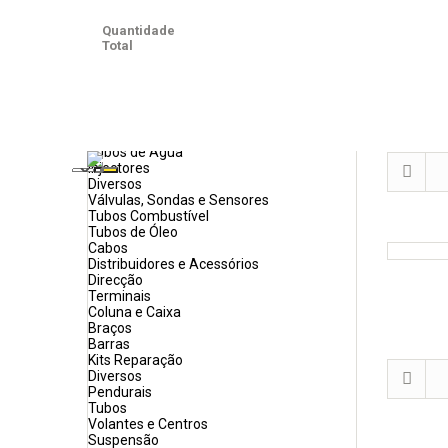
Alternadores
Tensores, Polie, Carretos
Quantidade
Bombas Direcção
Total
Apoios de Motor e Caixa
Reparação Motor
Escape
Acessórios
Radiadores e Acessórios
Turbos
Tubos de Água
Injectores
Diversos
Válvulas, Sondas e Sensores
Tubos Combustível
Tubos de Óleo
Cabos
Distribuidores e Acessórios
Direcção
Terminais
Coluna e Caixa
Braços
Barras
Kits Reparação
Diversos
Pendurais
Tubos
Volantes e Centros
Suspensão