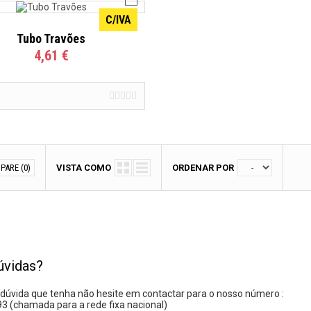
C/IVA
Tubo Travões
4,61 €
PARE (
0
)
VISTA COMO
ORDENAR POR
úvidas?
dúvida que tenha não hesite em contactar para o nosso número :
 (chamada para a rede fixa nacional)