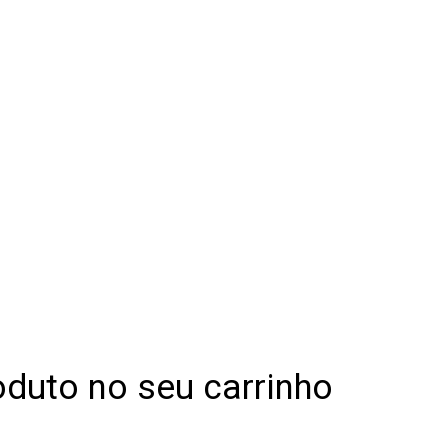
C/IVA
C/IVA
Tubo Travões
10,95 €
oduto no seu carrinho