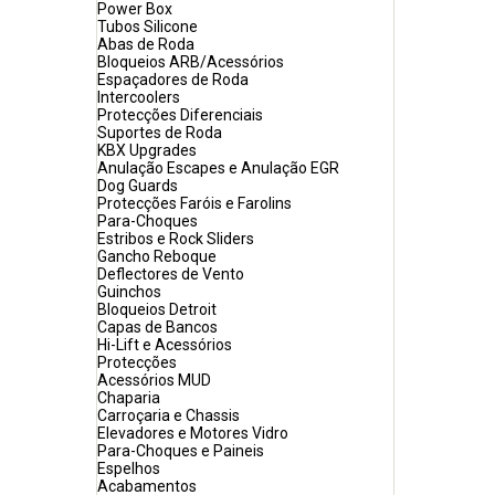
Power Box
Tubos Silicone
Abas de Roda
Bloqueios ARB/Acessórios
Espaçadores de Roda
Intercoolers
Protecções Diferenciais
Suportes de Roda
KBX Upgrades
Anulação Escapes e Anulação EGR
Dog Guards
Protecções Faróis e Farolins
Para-Choques
Estribos e Rock Sliders
Gancho Reboque
Deflectores de Vento
Guinchos
Bloqueios Detroit
Capas de Bancos
Hi-Lift e Acessórios
Protecções
Acessórios MUD
Chaparia
Carroçaria e Chassis
Elevadores e Motores Vidro
Para-Choques e Paineis
Espelhos
Acabamentos